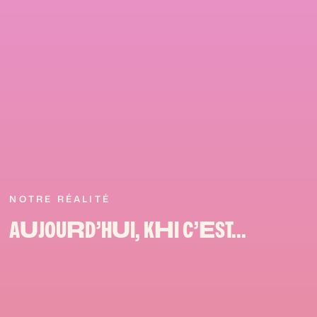
NOTRE RÉALITÉ
A
U
JOU
R
D’H
U
I, K
H
I C’
E
ST...