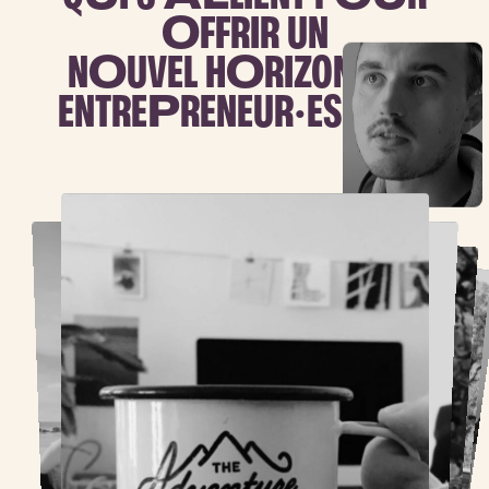
O
FFRIR UN
N
O
UVEL H
O
RIZON AUX
ENTRE
P
RENEUR·ES IND
É