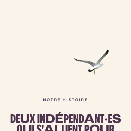
NOTRE HISTOIRE
DE
U
X IN
DÉ
PEND
A
NT·E
S
Q
U
I S'
AL
LIENT P
OU
R