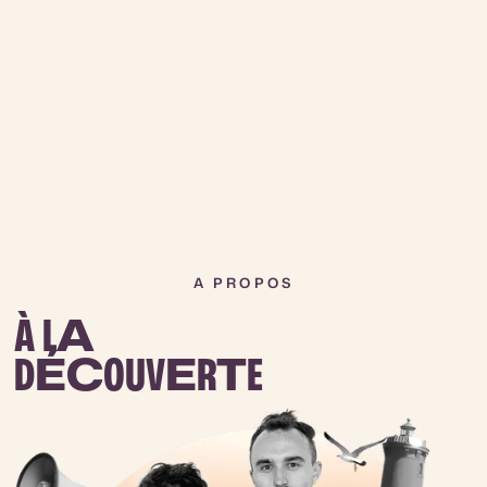
A PROPOS
À L
A
D
ÉC
OUV
E
R
T
E