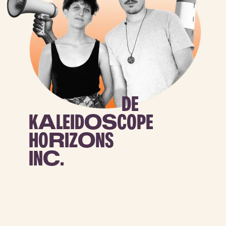
DE
K
A
LEID
OS
COPE
HO
R
IZ
O
NS
IN
C
.