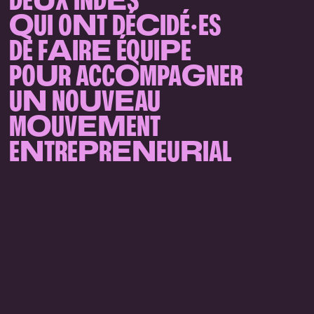
Q
UI O
N
T DÉ
C
IDÉ·ES
DE F
A
IR
E
ÉQUI
P
E
PO
U
R ACC
O
MPA
G
NER
U
N
NO
U
V
E
AU
M
O
UV
EM
ENT
E
N
TRE
P
R
EN
EU
R
IAL