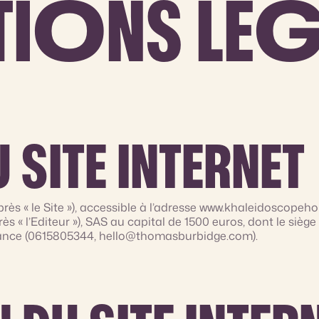
I
O
NS LÉ
U SITE INTERNET
près « le Site »), accessible à l’adresse www.khaleidoscopeho
l’Editeur »), SAS au capital de 1500 euros, dont le siège 
ce (0615805344, hello@thomasburbidge.com).