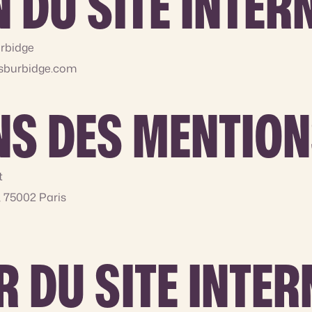
 DU SITE INTER
urbidge
asburbidge.com
S DES MENTION
t
e, 75002 Paris
 DU SITE INTER