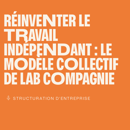
RÉINVE
N
TER LE
TR
AVAIL
INDÉPE
ND
ANT : LE
M
O
DÈLE C
O
LLECTIF
DE LAB C
O
MPAGNIE
STRUCTURATION D'ENTREPRISE