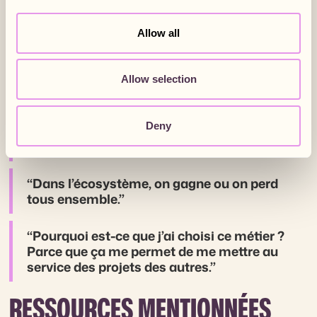
politique face à la fragmentation du travail
Pour commencer : s’entourer, oser demander de
Allow all
l’aide, construire des liens — pas seulement
chercher des clients
Allow selection
CITATIONS FORTES
Deny
“Il ne faut plus travailler pour nos clients, il
faut travailler avec eux.”
“Dans l’écosystème, on gagne ou on perd
tous ensemble.”
“Pourquoi est-ce que j’ai choisi ce métier ?
Parce que ça me permet de me mettre au
service des projets des autres.”
RESSOURCES MENTIONNÉES