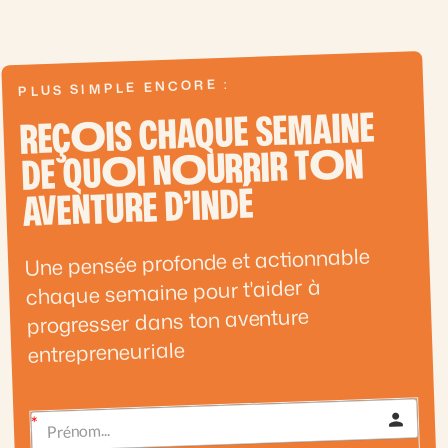
PLUS SIMPLE ENCORE :
IS CHAQUE SEMAINE
O
REÇ
N
O
URRIR T
O
I N
O
DE QU
AVENTURE D’INDÉ
Une pensée profonde et actionnable
chaque semaine pour t'aider à
progresser dans ton aventure
entrepreneuriale