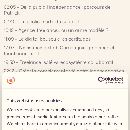
02:05 – De la pub à l’indépendance : parcours de
Patrick
07:40 – Le déclic : sortir du salariat
10:12 – Agence, freelance… ou un autre modèle ?
11:09 – Le digital bouscule les certitudes
17:07 – Naissance de Lab Compagnie : principes et
fonctionnement
19:50 – Freelance isolé vs. écosystème collaboratif
22:12 – Créer la complémentarité entre indépendant·es
25:05 – Volontariat et engagement choisi
27:39 – Le système d’apport d’affaires
33:53 – Rencontres, ateliers, culture collective
This website uses cookies
36:23 – L’apport d’affaires comme levier d’équité
We use cookies to personalise content and ads, to
38:16 – Comment créer son propre collectif
provide social media features and to analyse our traffic.
42:13 – Les trois casquettes du freelance
We also share information about your use of our site with