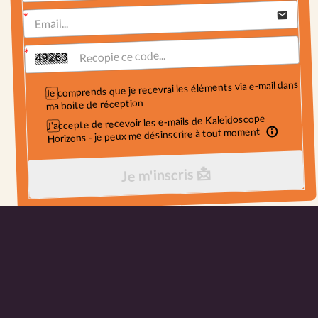
Je comprends que je recevrai les éléments via e-mail dans
ma boite de réception
J'accepte de recevoir les e-mails de Kaleidoscope
Horizons - je peux me désinscrire à tout moment
Je m'inscris 📩