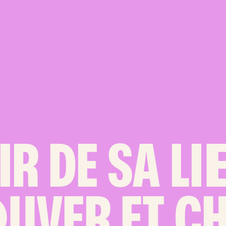
IR DE SA LI
O
UVER ET C