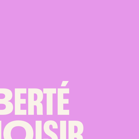
B
ERTÉ
H
O
ISIR