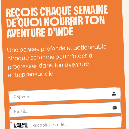
IS CHAQUE SEMAINE
O
REÇ
N
O
URRIR T
O
I N
O
DE QU
AVENTURE D’INDÉ
Une pensée profonde et actionnable
chaque semaine pour t'aider à
progresser dans ton aventure
entrepreneuriale