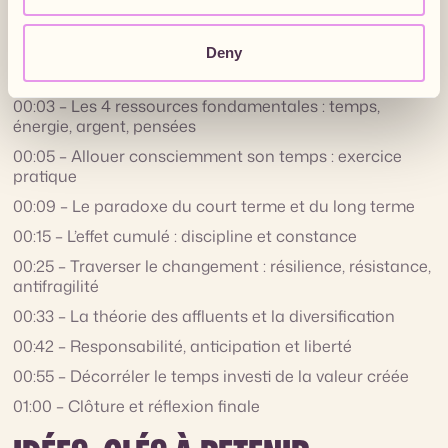
CHAPITRES DE L’ÉPISODE
Deny
00:00 – Pourquoi le temps est une ressource centrale
pour les freelances
00:03 – Les 4 ressources fondamentales : temps,
énergie, argent, pensées
00:05 – Allouer consciemment son temps : exercice
pratique
00:09 – Le paradoxe du court terme et du long terme
00:15 – L’effet cumulé : discipline et constance
00:25 – Traverser le changement : résilience, résistance,
antifragilité
00:33 – La théorie des affluents et la diversification
00:42 – Responsabilité, anticipation et liberté
00:55 – Décorréler le temps investi de la valeur créée
01:00 – Clôture et réflexion finale