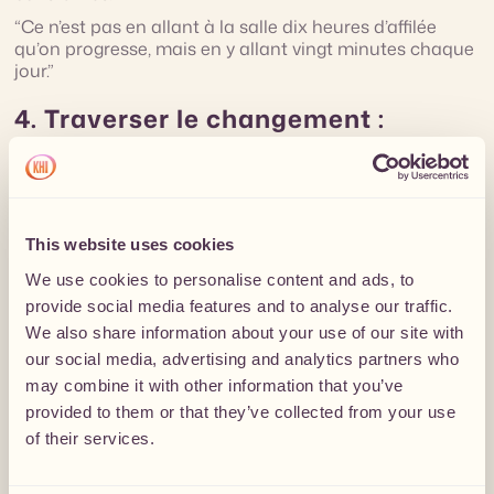
“Ce n’est pas en allant à la salle dix heures d’affilée
qu’on progresse, mais en y allant vingt minutes chaque
jour.”
4. Traverser le changement :
résilience, résistance et
antifragilité
Le freelancing, comme la vie, est fait d’imprévus : crises,
pertes de clients, périodes creuses.
This website uses cookies
Thomas propose trois postures pour y faire face :
We use cookies to personalise content and ads, to
La résilience
: se relever après un choc.
provide social media features and to analyse our traffic.
We also share information about your use of our site with
La résistance
: apprendre à être moins affecté·e.
our social media, advertising and analytics partners who
L’antifragilité
: tirer parti du chaos pour grandir.
may combine it with other information that you’ve
Chaque crise devient une opportunité d’ajuster son
provided to them or that they’ve collected from your use
système, de renforcer sa structure et de se redéfinir.
of their services.
5. La théorie des affluents : ne pas