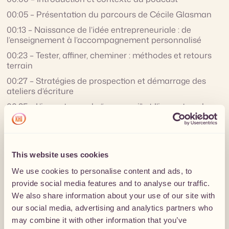
00:05 – Présentation du parcours de Cécile Glasman
00:13 – Naissance de l’idée entrepreneuriale : de
l’enseignement à l’accompagnement personnalisé
00:23 – Tester, affiner, cheminer : méthodes et retours
terrain
00:27 – Stratégies de prospection et démarrage des
ateliers d’écriture
00:35 – L’importance du “pourquoi” et l’impact sur les
enfants
00:40 – Gérer la transition progressive et la double
casquette
This website uses cookies
00:54 – Les plus grandes galères rencontrées
We use cookies to personalise content and ads, to
00:55 – Apprendre à demander de l’aide et bien
s’entourer
provide social media features and to analyse our traffic.
We also share information about your use of our site with
00:58 – La question introspective à destination des
freelances
our social media, advertising and analytics partners who
may combine it with other information that you’ve
01:02 – Où retrouver Cécile Glasman