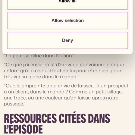
Allow all
reconversion.
Identifier son “pourquoi” pour tenir dans la durée.
Allow selection
Réfléchir à
l’empreinte qu’on veut laisser
en tant
que freelance.
CITATIONS MARQUANTES
Deny
“La peur se dilue dans l’action.”
“Ce que j’ai envie, c’est d’arriver à convaincre chaque
enfant qu’il a ce qu’il faut en lui pour être bien, pour
trouver sa place dans le monde.”
“Quelle empreinte on a envie de laisser… à un prospect,
à un client, dans le monde ? Comme un petit sillage,
une trace, ou une couleur qu’on laisse après notre
passage.”
RESSOURCES CITÉES DANS
L’ÉPISODE