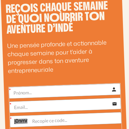
IS CHAQUE SEMAINE
O
REÇ
N
O
URRIR T
O
I N
O
DE QU
AVENTURE D’INDÉ
Une pensée profonde et actionnable
chaque semaine pour t'aider à
progresser dans ton aventure
entrepreneuriale