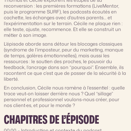
Thomas et Cécile explorent les étapes de sa
reconversion : les premières formations (LiveMentor,
puis le programme SURF), les podcasts écoutés en
cachette, les échanges avec d'autres parents… et
l’expérimentation sur le terrain. Cécile ne plaque rien :
elle teste, ajuste, recommence. Et elle se construit un
métier à son image.
L’épisode aborde sans détour les blocages classiques
(syndrome de l’imposteur, peur du marketing, manque
de temps, galères émotionnelles), mais aussi les
ressources : le soutien des proches, le pouvoir du
feedback, l’ancrage dans son “pourquoi”. Ensemble, ils
racontent ce que c’est que de passer de la sécurité à la
liberté.
En conclusion, Cécile nous ramène à l’essentiel : quelle
trace veut-on laisser derrière nous ? Quel “sillage”
personnel et professionnel voulons-nous créer, pour
nos client·es, et pour le monde ?
CHAPITRES DE L’ÉPISODE
00:00 – Introduction et contexte du podcast