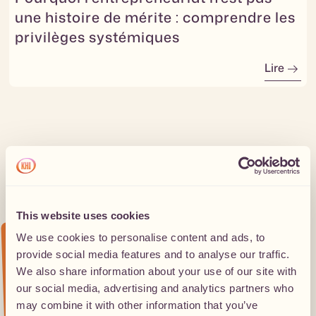
une histoire de mérite : comprendre les
privilèges systémiques
Lire
This website uses cookies
PLUS SIMPLE ENCORE :
We use cookies to personalise content and ads, to
provide social media features and to analyse our traffic.
IS CHAQUE SEMAINE
O
REÇ
We also share information about your use of our site with
N
O
URRIR T
O
I N
O
DE QU
our social media, advertising and analytics partners who
may combine it with other information that you’ve