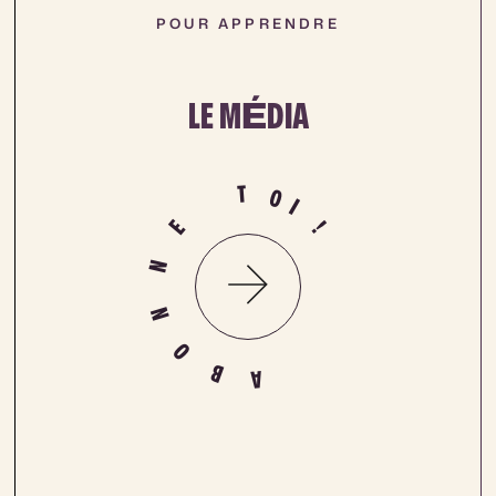
POUR APPRENDRE
LE M
É
DIA
T
O
I
E
!
N
N
O
B
A