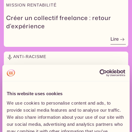
MISSION RENTABILITÉ
Créer un collectif freelance : retour
d’expérience
Lire
ANTI-RACISME
This website uses cookies
TU DÉBUTES
We use cookies to personalise content and ads, to
Racisme systémique et entrepreneuriat
provide social media features and to analyse our traffic.
We also share information about your use of our site with
Lire
our social media, advertising and analytics partners who
may combine it with other information that you’ve